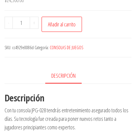
$
24,500.00
Consola
-
+
Añadir al carrito
GTC
Play
To
SKU:
cc4929e0086d
Categoría:
CONSOLAS DE JUEGOS
Win
JPG-
028
DESCRIPCIÓN
Standard
cantidad
Descripción
Con tu consola JPG-028 tendrás entretenimiento asegurado todos los
días. Su tecnología fue creada para poner nuevos retos tanto a
jugadores principiantes como expertos.