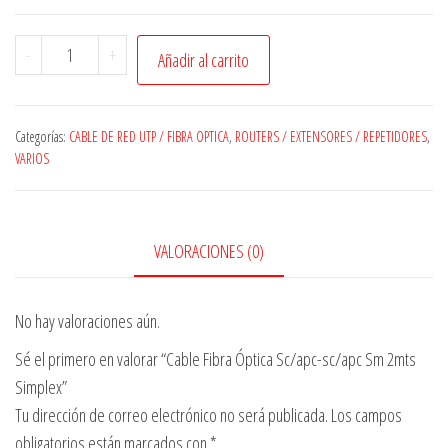
Cable
-
+
Añadir al carrito
Fibra
Óptica
Sc/apc-
Categorías:
CABLE DE RED UTP / FIBRA OPTICA
,
ROUTERS / EXTENSORES / REPETIDORES
,
sc/apc
VARIOS
Sm
2mts
Simplex
VALORACIONES (0)
cantidad
No hay valoraciones aún.
Sé el primero en valorar “Cable Fibra Óptica Sc/apc-sc/apc Sm 2mts
Simplex”
Tu dirección de correo electrónico no será publicada.
Los campos
obligatorios están marcados con
*