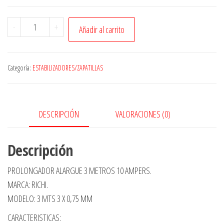
Prolongador
-
+
Añadir al carrito
Alargue
3
Metros
Categoría:
ESTABILIZADORES/ZAPATILLAS
Richi
3
X
DESCRIPCIÓN
VALORACIONES (0)
0,75
Mm
Descripción
cantidad
PROLONGADOR ALARGUE 3 METROS 10 AMPERS.
MARCA: RICHI.
MODELO: 3 MTS 3 X 0,75 MM
CARACTERISTICAS: