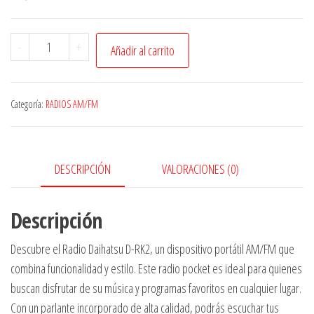
Radio
-
+
Añadir al carrito
Portatil
Pocket
Daihatsu
Categoría:
RADIOS AM/FM
D-
rk
2
DESCRIPCIÓN
VALORACIONES (0)
Negro
cantidad
Descripción
Descubre el Radio Daihatsu D-RK2, un dispositivo portátil AM/FM que
combina funcionalidad y estilo. Este radio pocket es ideal para quienes
buscan disfrutar de su música y programas favoritos en cualquier lugar.
Con un parlante incorporado de alta calidad, podrás escuchar tus